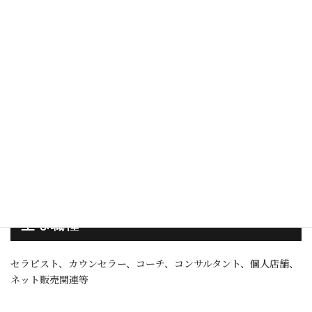
起業後に自分の無謀さに気付き、総合サポートを受けた（カ
ウンセラー）
詳細
月一回 120分のセッション（計6回） 売上向上や、起業時のため
の半年間経営サポートです。
主な職種
セラピスト、カウンセラー、コーチ、コンサルタント、個人店舗、
ネット販売関連等