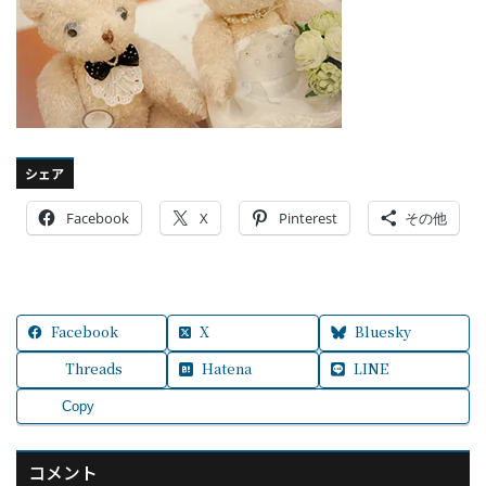
シェア
Facebook
X
Pinterest
その他
Facebook
X
Bluesky
Threads
Hatena
LINE
Copy
コメント