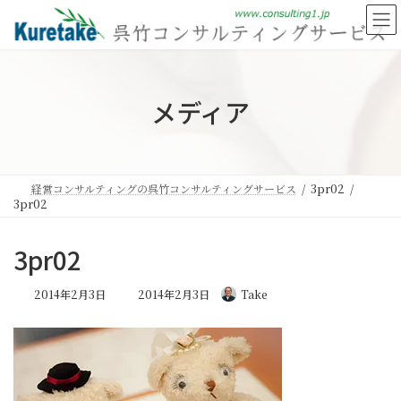
コ
ナ
ン
ビ
テ
ゲ
ン
ー
ツ
シ
へ
ョ
メディア
ス
ン
キ
に
ッ
移
プ
動
経営コンサルティングの呉竹コンサルティングサービス
3pr02
3pr02
3pr02
最
2014年2月3日
2014年2月3日
Take
終
更
新
日
時
: