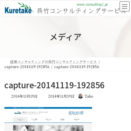
コ
ナ
ン
ビ
テ
ゲ
ン
ー
ツ
シ
へ
ョ
メディア
ス
ン
キ
に
ッ
移
プ
動
経営コンサルティングの呉竹コンサルティングサービス
capture-20141119-192856
capture-20141119-192856
capture-20141119-192856
最
2014年11月19日
2014年11月19日
Take
終
更
新
日
時
: