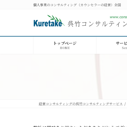
コ
ナ
個人事業のコンサルティング（カウンセラーの経営）全国
ン
ビ
テ
ゲ
ン
ー
ツ
シ
へ
ョ
ス
ン
トップページ
サー
キ
に
HOME
Ser
ッ
移
プ
動
経営コンサルティングの呉竹コンサルティングサービス