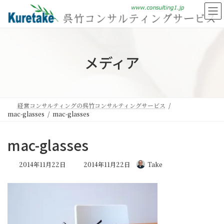
コ
ナ
ン
ビ
テ
ゲ
ン
ー
ツ
シ
へ
ョ
メディア
ス
ン
キ
に
ッ
移
プ
動
経営コンサルティングの呉竹コンサルティングサービス
mac-glasses
mac-glasses
mac-glasses
最
2014年11月22日
2014年11月22日
Take
終
更
新
日
時
: